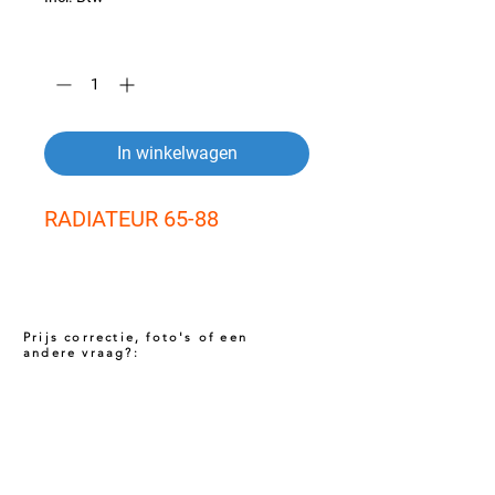
Aantal
*
In winkelwagen
RADIATEUR 65-88
Prijs correctie, foto's of een
andere vraag?:
Prijs niet correct!?
Indien u twijfelt of de prijs van dit product
juist is. Neem dan contact met ons op via
het onderstaande contact formulier. Het kan
voorkomen dat een prijs incorrect is