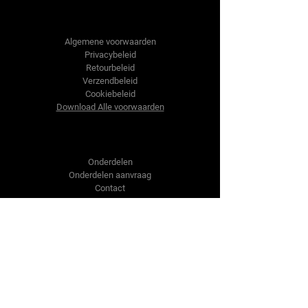
Tractor-onderdelen.nl
Algemene voorwaarden
Privacybeleid
Retourbeleid
Verzendbeleid
Cookiebeleid
Download Alle voorwaarden
Shop
Onderdelen
Onderdelen aanvraag
Contact
Over ons
Over ons
Over ons
Vragen?