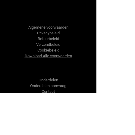
Tractor-onderdelen.nl
Algemene voorwaarden
Privacybeleid
Retourbeleid
Verzendbeleid
Cookiebeleid
Download Alle voorwaarden
Shop
Onderdelen
Onderdelen aanvraag
Contact
Over ons
Over ons
Over ons
Vragen?