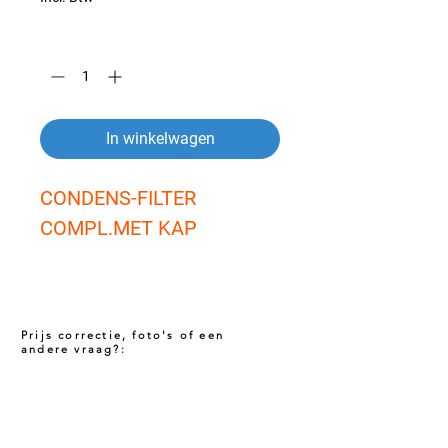
Aantal
*
In winkelwagen
CONDENS-FILTER 
COMPL.MET KAP
Prijs correctie, foto's of een
andere vraag?:
Prijs niet correct!?
Indien u twijfelt of de prijs van dit product
juist is. Neem dan contact met ons op via