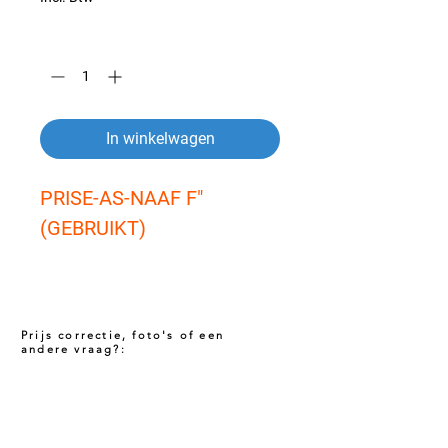
Aantal
*
In winkelwagen
PRISE-AS-NAAF F" 
(GEBRUIKT)
Prijs correctie, foto's of een
andere vraag?:
Prijs niet correct!?
Indien u twijfelt of de prijs van dit product
juist is. Neem dan contact met ons op via