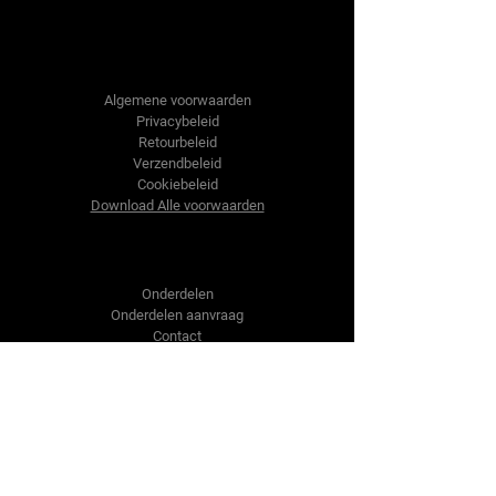
Tractor-onderdelen.nl
Algemene voorwaarden
Privacybeleid
Retourbeleid
Verzendbeleid
Cookiebeleid
Download Alle voorwaarden
Shop
Onderdelen
Onderdelen aanvraag
Contact
Over ons
Over ons
Over ons
Vragen?