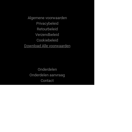
Tractor-onderdelen.nl
Algemene voorwaarden
Privacybeleid
Retourbeleid
Verzendbeleid
Cookiebeleid
Download Alle voorwaarden
Shop
Onderdelen
Onderdelen aanvraag
Contact
Over ons
Over ons
Over ons
Vragen?