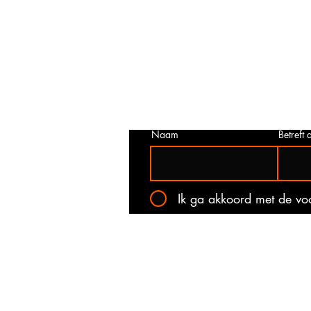
Prijs niet correct!?
Indien u twijfelt of de prijs van dit p
juist is. Neem dan contact met ons o
het onderstaande contact formulier.
kan voorkomen dat een prijs incorrec
gepubliceerd. Wij zullen u op de ho
stellen van de actuele prijs!
Naam
Betreft a
Ik ga akkoord met de v