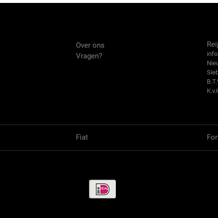
Over ons
Co
Rei
Over ons
info
Vragen?
Nie
Sie
B.T
K.v.
Fiat
For
Betaalmethode / Pay methods