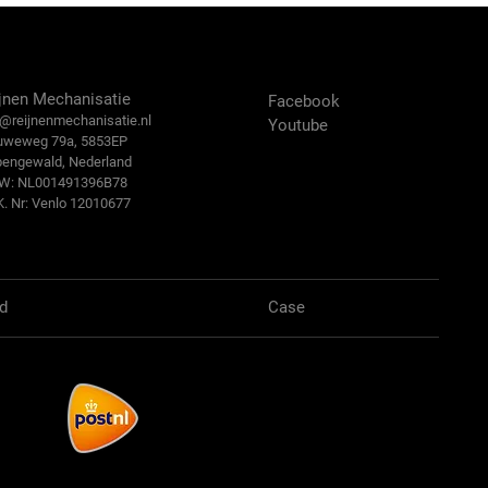
ntact Us
Volg ons:
jnen Mechanisatie
Facebook
@reijn
enmechanisatie.nl
Youtube
uweweg 79a, 5853EP
bengewald, Nederland
.W: NL001491396B78
K. Nr: Venlo 12010677
d
Case