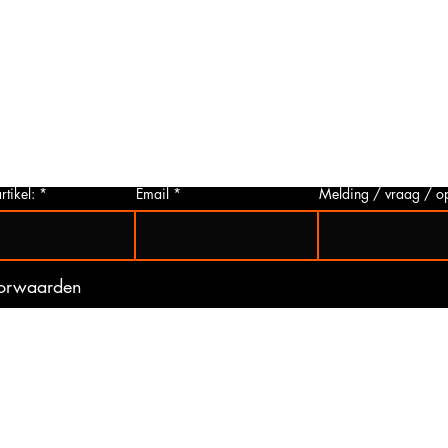
Foto aanvragen?
Vragen o
roduct
Wanneer het artikel geen foto heeft kunt
Indien u 
p via
u deze aanvragen. Wij zullen zo snel
artikelen
 Het
mogelijk een foto van het gewenste
hieronder 
t is
artikel maken en deze opsturen naar u.
mogelijk 
ogte
Zo bent u er zeker van dat u het juiste
gebeurd 
artikel bij ons koopt.
(werkdag
rtikel:
Email
Melding / vraag / o
oorwaarden