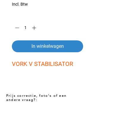
Incl. Btw
Aantal
*
In winkelwagen
VORK V STABILISATOR
Prijs correctie, foto's of een
andere vraag?:
Prijs niet correct!?
Indien u twijfelt of de prijs van dit product
juist is. Neem dan contact met ons op via
het onderstaande contact formulier. Het kan