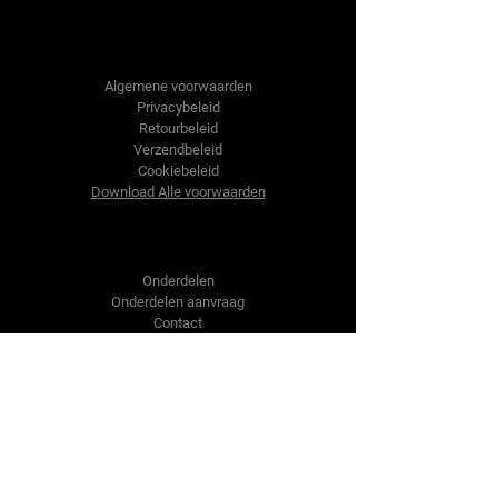
Tractor-onderdelen.nl
Algemene voorwaarden
Privacybeleid
Retourbeleid
Verzendbeleid
Cookiebeleid
Download Alle voorwaarden
Shop
Onderdelen
Onderdelen aanvraag
Contact
Over ons
Over ons
Over ons
Vragen?