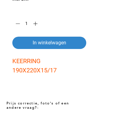
Aantal
*
In winkelwagen
KEERRING 
190X220X15/17
Prijs correctie, foto's of een
andere vraag?:
Prijs niet correct!?
Indien u twijfelt of de prijs van dit product
juist is. Neem dan contact met ons op via