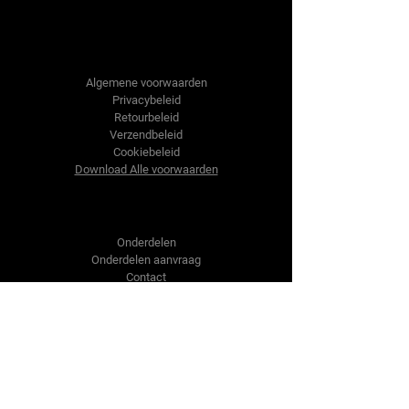
Tractor-onderdelen.nl
Algemene voorwaarden
Privacybeleid
Retourbeleid
Verzendbeleid
Cookiebeleid
Download Alle voorwaarden
Shop
Onderdelen
Onderdelen aanvraag
Contact
Over ons
Over ons
Over ons
Vragen?