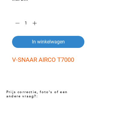
Aantal
*
In winkelwagen
V-SNAAR AIRCO T7000
Prijs correctie, foto's of een
andere vraag?:
Prijs niet correct!?
Indien u twijfelt of de prijs van dit product
juist is. Neem dan contact met ons op via
het onderstaande contact formulier. Het kan
voorkomen dat een prijs incorrect is