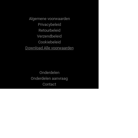
Tractor-onderdelen.nl
Algemene voorwaarden
Privacybeleid
Retourbeleid
Verzendbeleid
Cookiebeleid
Download Alle voorwaarden
Shop
Onderdelen
Onderdelen aanvraag
Contact
Over ons
Over ons
Over ons
Vragen?