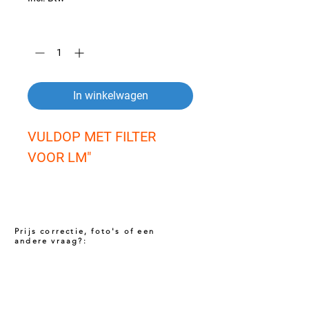
Aantal
*
In winkelwagen
VULDOP MET FILTER 
VOOR LM"
Prijs correctie, foto's of een
andere vraag?:
Prijs niet correct!?
Indien u twijfelt of de prijs van dit product
juist is. Neem dan contact met ons op via