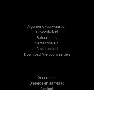
Tractor-onderdelen.nl
Algemene voorwaarden
Privacybeleid
Retourbeleid
Verzendbeleid
Cookiebeleid
Download Alle voorwaarden
Shop
Onderdelen
Onderdelen aanvraag
Contact
Over ons
Over ons
Over ons
Vragen?