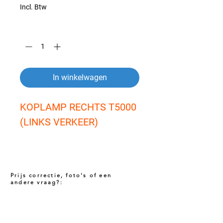
Incl. Btw
Aantal
*
In winkelwagen
KOPLAMP RECHTS T5000 
(LINKS VERKEER)
Prijs correctie, foto's of een
andere vraag?:
Prijs niet correct!?
Indien u twijfelt of de prijs van dit product