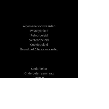
Tractor-onderdelen.nl
Algemene voorwaarden
Privacybeleid
Retourbeleid
Verzendbeleid
Cookiebeleid
Download Alle voorwaarden
Shop
Onderdelen
Onderdelen aanvraag
Contact
Over ons
Over ons
Over ons