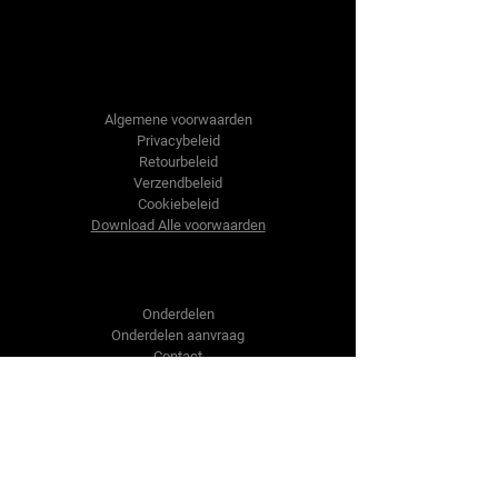
Tractor-onderdelen.nl
Algemene voorwaarden
Privacybeleid
Retourbeleid
Verzendbeleid
Cookiebeleid
Download Alle voorwaarden
Shop
Onderdelen
Onderdelen aanvraag
Contact
Over ons
Over ons
Over ons