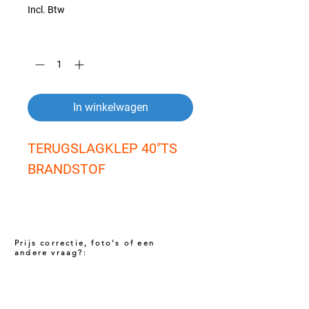
Incl. Btw
Aantal
*
In winkelwagen
TERUGSLAGKLEP 40"TS 
BRANDSTOF
Prijs correctie, foto's of een
andere vraag?:
Prijs niet correct!?
Indien u twijfelt of de prijs van dit product