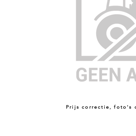
Prijs correctie, foto's
Prijs niet correct!?
Indien u twijfelt of de prijs van dit p