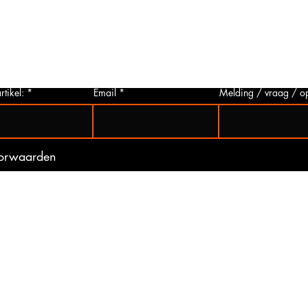
p via
u deze aanvragen. Wij zullen zo snel
artikelen
 Het
mogelijk een foto van het gewenste
hieronder 
t is
artikel maken en deze opsturen naar u.
mogelijk 
ogte
Zo bent u er zeker van dat u het juiste
gebeurd 
artikel bij ons koopt.
(werkdag
rtikel:
Email
Melding / vraag / o
oorwaarden