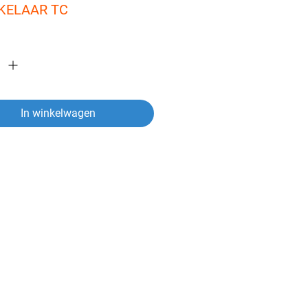
KELAAR TC
In winkelwagen
ver een artikel?
vragen heeft over een van onze