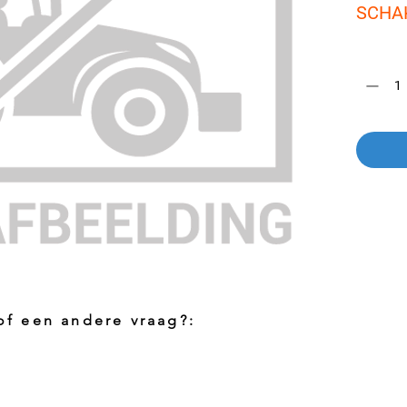
SCHA
Aantal
*
 of een andere vraag?:
Foto aanvragen?
Vragen o
roduct
Wanneer het artikel geen foto heeft kunt
Indien u 