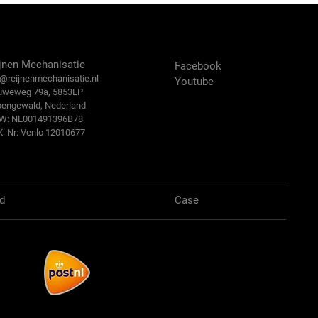
ntact Us
Volg ons:
jnen Mechanisatie
Facebook
@reijn
enmechanisatie.nl
Youtube
uweweg 79a, 5853EP
bengewald, Nederland
.W: NL001491396B78
K. Nr: Venlo 12010677
d
Case