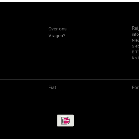
Over ons
Co
Rei
Over ons
info
Vragen?
Nie
Sie
B.T
K.v.
Fiat
For
Betaalmethode / Pay methods