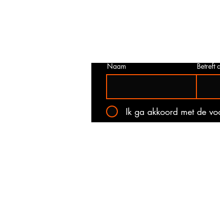
juist is. Neem dan contact met ons o
het onderstaande contact formulier.
kan voorkomen dat een prijs incorrec
gepubliceerd. Wij zullen u op de ho
stellen van de actuele prijs!
Naam
Betreft a
Ik ga akkoord met de v