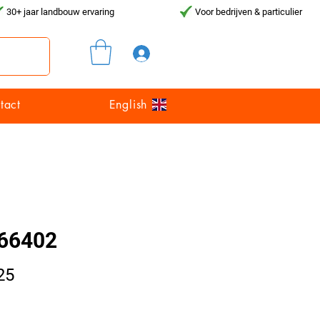
30+ jaar landbouw ervaring
Voor bedrijven & particulier
Inloggen
tact
English
66402
Prijs
25