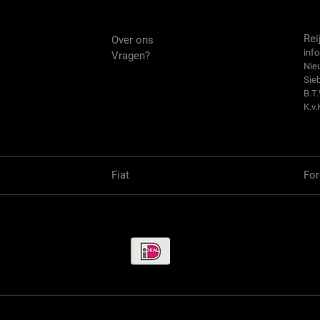
Over ons
Co
Rei
Over ons
info
Vragen?
Nie
Sie
B.T
K.v.
Fiat
For
Betaalmethode / Pay methods
© 2000 - 2024 Tractor-onderdelen.nl /
www.reijnenmechanisatie.nl