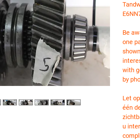
Tandw
E6NN
Be awa
one pa
shown
intere
with g
by pho
Let op
één de
zichtb
u inte
compl