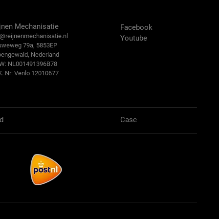
ntact Us
Volg ons:
jnen Mechanisatie
Facebook
@reijn
enmechanisatie.nl
Youtube
uweweg 79a, 5853EP
bengewald, Nederland
.W: NL001491396B78
K. Nr: Venlo 12010677
d
Case