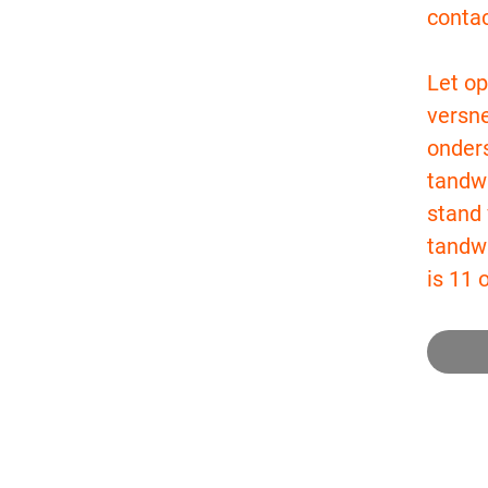
conta
Let op
versne
onder
tandwi
stand
tandwi
is 11 