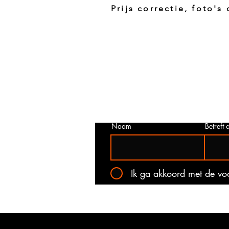
Prijs correctie, foto's
Prijs niet correct!?
Indien u twijfelt of de prijs van dit p
juist is. Neem dan contact met ons o
het onderstaande contact formulier.
kan voorkomen dat een prijs incorrec
gepubliceerd. Wij zullen u op de ho
stellen van de actuele prijs!
Naam
Betreft a
Ik ga akkoord met de v