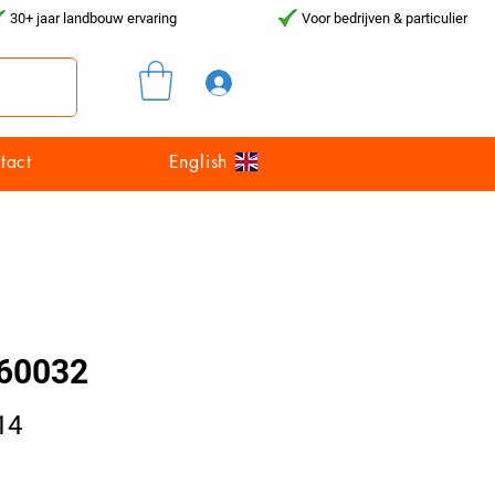
30+ jaar landbouw ervaring
Voor bedrijven & particulier
Inloggen
tact
English
60032
Prijs
14