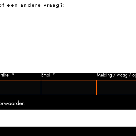
 of een andere vraag?:
Foto aanvragen?
Vragen o
roduct
Wanneer het artikel geen foto heeft kunt
Indien u 
p via
u deze aanvragen. Wij zullen zo snel
artikelen
 Het
mogelijk een foto van het gewenste
hieronder 
t is
artikel maken en deze opsturen naar u.
mogelijk 
ogte
Zo bent u er zeker van dat u het juiste
gebeurd 
artikel bij ons koopt.
(werkdag
rtikel:
Email
Melding / vraag / o
oorwaarden