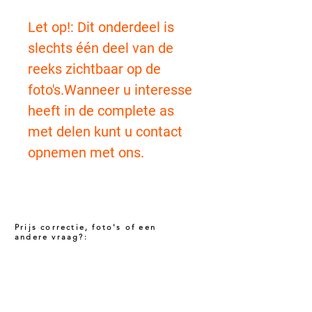
Let op!: Dit onderdeel is
slechts één deel van de
reeks zichtbaar op de
foto's.Wanneer u interesse
heeft in de complete as
met delen kunt u contact
opnemen met ons.
Prijs correctie, foto's of een
andere vraag?:
Prijs niet correct!?
Indien u twijfelt of de prijs van dit product
juist is. Neem dan contact met ons op via
het onderstaande contact formulier. Het kan