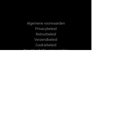
Tractor-onderdelen.nl
Algemene voorwaarden
Privacybeleid
Retourbeleid
Verzendbeleid
Cookiebeleid
Download Alle voorwaarden
Shop
Onderdelen
Onderdelen aanvraag
Contact
Over ons
Over ons
Over ons
Vragen?