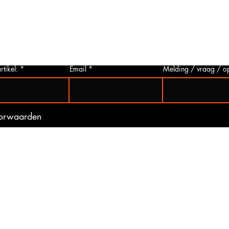
p via
u deze aanvragen. Wij zullen zo snel
artikelen
 Het
mogelijk een foto van het gewenste
hieronder 
t is
artikel maken en deze opsturen naar u.
mogelijk 
ogte
Zo bent u er zeker van dat u het juiste
gebeurd 
artikel bij ons koopt.
(werkdag
rtikel:
Email
Melding / vraag / o
oorwaarden