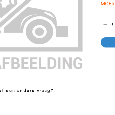
MOER
Aantal
*
 of een andere vraag?:
Foto aanvragen?
Vragen o
roduct
Wanneer het artikel geen foto heeft kunt
Indien u 