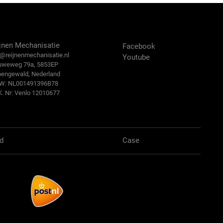
ntact Us
Volg ons:
jnen Mechanisatie
Facebook
@reijn
enmechanisatie.nl
Youtube
uweweg 79a, 5853EP
bengewald, Nederland
.W: NL001491396B78
K. Nr: Venlo 12010677
d
Case