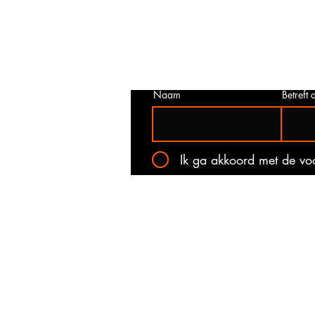
juist is. Neem dan contact met ons o
het onderstaande contact formulier.
kan voorkomen dat een prijs incorrec
gepubliceerd. Wij zullen u op de ho
stellen van de actuele prijs!
Naam
Betreft a
Ik ga akkoord met de v