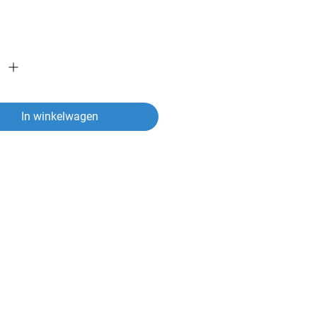
In winkelwagen
ver een artikel?
vragen heeft over een van onze