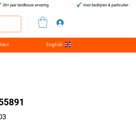
30+ jaar landbouw ervaring
Voor bedrijven & particulier
Inloggen
tact
English
55891
Prijs
03