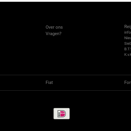
Over ons
Co
Rei
Over ons
info
Vragen?
Nie
Sie
B.T
K.v.
Fiat
For
Betaalmethode / Pay methods