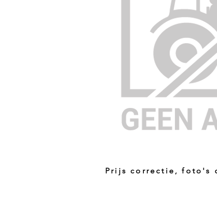
Prijs correctie, foto's
Prijs niet correct!?
Indien u twijfelt of de prijs van dit p