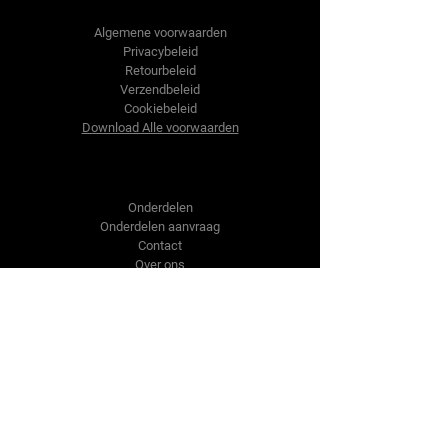
Tractor-onderdelen.nl
Algemene voorwaarden
Privacybeleid
Retourbeleid
Verzendbeleid
Cookiebeleid
Download Alle voorwaarden
Shop
Onderdelen
Onderdelen aanvraag
Contact
Over ons
Over ons
Over ons
Vragen?
Contact Us