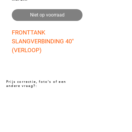
Niet op voorraad
FRONTTANK 
SLANGVERBINDING 40"
(VERLOOP)
Prijs correctie, foto's of een
andere vraag?:
Prijs niet correct!?
Indien u twijfelt of de prijs van dit product
juist is. Neem dan contact met ons op via
het onderstaande contact formulier. Het kan
voorkomen dat een prijs incorrect is
gepubliceerd. Wij zullen u op de hoogte