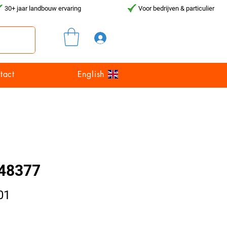
30+ jaar landbouw ervaring
Voor bedrijven & particulier
Inloggen
tact
English
48377
Prijs
01