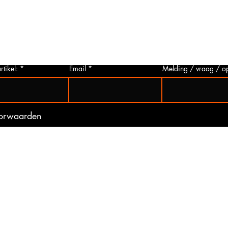
p via
u deze aanvragen. Wij zullen zo snel
artikelen
 Het
mogelijk een foto van het gewenste
hieronder 
t is
artikel maken en deze opsturen naar u.
mogelijk 
ogte
Zo bent u er zeker van dat u het juiste
gebeurd 
artikel bij ons koopt.
(werkdag
rtikel:
Email
Melding / vraag / o
oorwaarden