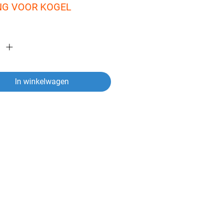
NG VOOR KOGEL
In winkelwagen
ver een artikel?
vragen heeft over een van onze