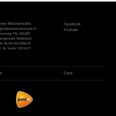
ntact Us
Volg ons:
jnen Mechanisatie
Facebook
@reijn
enmechanisatie.nl
Youtube
uweweg 79a, 5853EP
bengewald, Nederland
.W: NL001491396B78
K. Nr: Venlo 12010677
d
Case