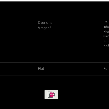
Over ons
Co
Rei
Over ons
info
Vragen?
Nie
Sie
B.T
K.v.
Fiat
For
Betaalmethode / Pay methods