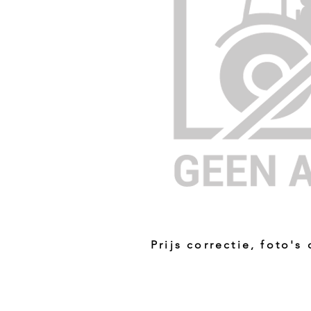
Prijs correctie, foto's
Prijs niet correct!?
Indien u twijfelt of de prijs van dit p