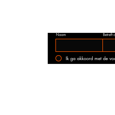
juist is. Neem dan contact met ons o
het onderstaande contact formulier.
kan voorkomen dat een prijs incorrec
gepubliceerd. Wij zullen u op de ho
stellen van de actuele prijs!
Naam
Betreft a
Ik ga akkoord met de v