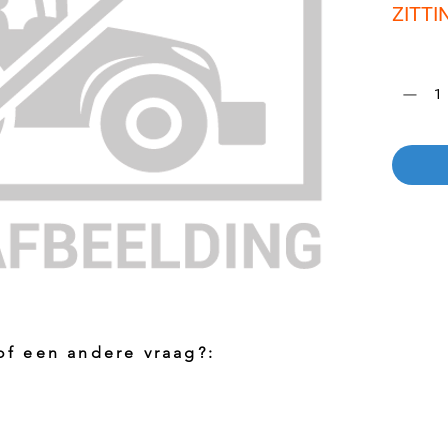
ZITTI
Aantal
*
 of een andere vraag?:
Foto aanvragen?
Vragen o
roduct
Wanneer het artikel geen foto heeft kunt
Indien u 