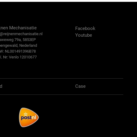
ntact Us
Volg ons:
jnen Mechanisatie
Facebook
@reijn
enmechanisatie.nl
Youtube
uweweg 79a, 5853EP
bengewald, Nederland
.W: NL001491396B78
K. Nr: Venlo 12010677
d
Case