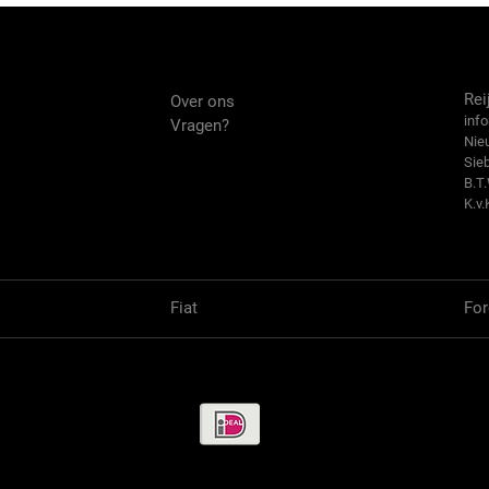
Over ons
Co
Rei
Over ons
info
Vragen?
Nie
Sie
B.T
K.v.
Fiat
For
Betaalmethode / Pay methods