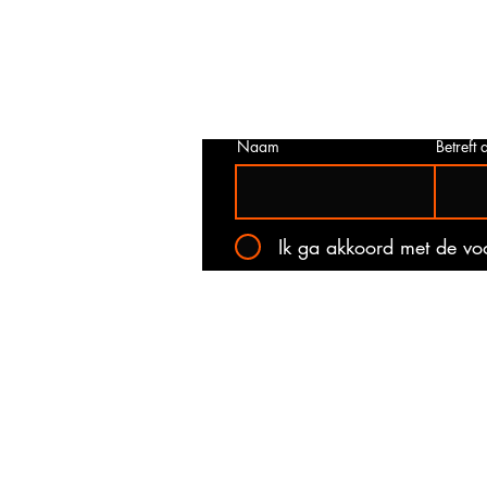
juist is. Neem dan contact met ons o
het onderstaande contact formulier.
kan voorkomen dat een prijs incorrec
gepubliceerd. Wij zullen u op de ho
stellen van de actuele prijs!
Naam
Betreft a
Ik ga akkoord met de v