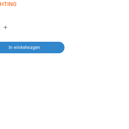
CHTING
In winkelwagen
ver een artikel?
vragen heeft over een van onze