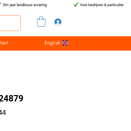
30+ jaar landbouw ervaring
Voor bedrijven & particulier
Inloggen
tact
English
24879
Prijs
44