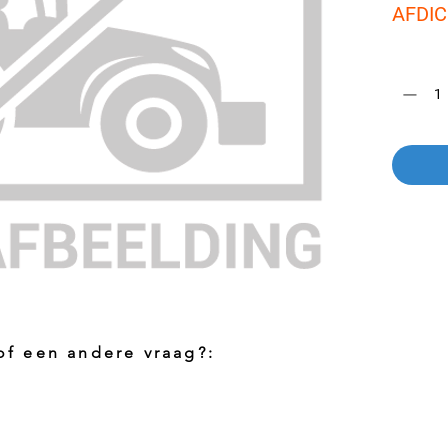
AFDI
Aantal
*
 of een andere vraag?:
Foto aanvragen?
Vragen o
roduct
Wanneer het artikel geen foto heeft kunt
Indien u 