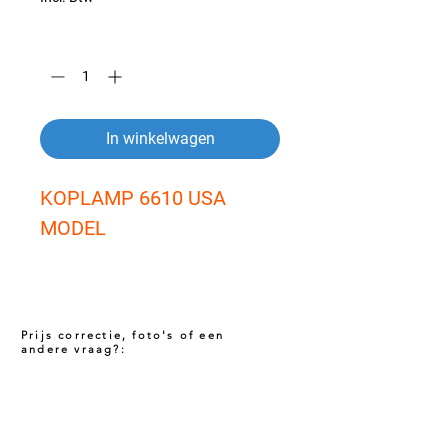
Aantal
*
In winkelwagen
KOPLAMP 6610 USA 
MODEL
Prijs correctie, foto's of een
andere vraag?:
Prijs niet correct!?
Indien u twijfelt of de prijs van dit product
juist is. Neem dan contact met ons op via