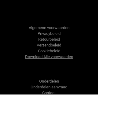
Tractor-onderdelen.nl
Algemene voorwaarden
Privacybeleid
Retourbeleid
Verzendbeleid
Cookiebeleid
Download Alle voorwaarden
Shop
Onderdelen
Onderdelen aanvraag
Contact
Over ons
Over ons
Over ons
Vragen?