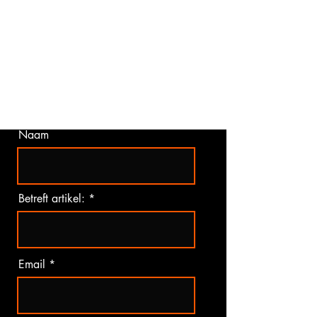
Vragen over een artikel?
Indien u vragen heeft over een van onze
artikelen kunt u deze vraag direct hieronder
stellen. Wij zullen zo snel mogelijk uw vraag
beantwoorden. Dit gebeurd meestal binnen
2 werkdagen.
(werkdagen van maandag t/m vrijdag)
Naam
Betreft artikel:
Email