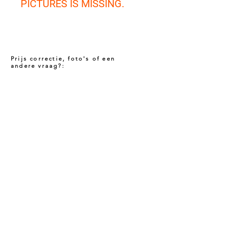
PICTURES IS MISSING.
Prijs correctie, foto's of een
andere vraag?:
Prijs niet correct!?
Indien u twijfelt of de prijs van dit product
juist is. Neem dan contact met ons op via
het onderstaande contact formulier. Het kan
voorkomen dat een prijs incorrect is
gepubliceerd. Wij zullen u op de hoogte
stellen van de actuele prijs!
Foto aanvragen?
Wanneer het artikel geen foto heeft kunt u
deze aanvragen. Wij zullen zo snel mogelijk
een foto van het gewenste artikel maken en
deze opsturen naar u.
Zo bent u er zeker van dat u het juiste
artikel bij ons koopt.