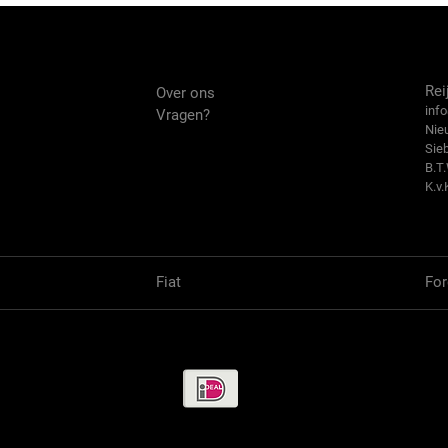
Over ons
Co
Rei
Over ons
info
Vragen?
Nie
Sie
B.T
K.v.
Fiat
For
Betaalmethode / Pay methods