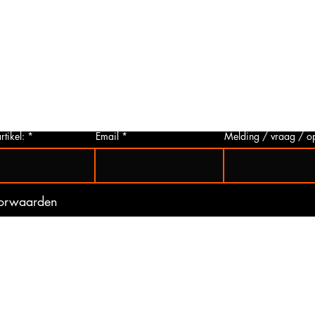
Foto aanvragen?
Vragen o
roduct
Wanneer het artikel geen foto heeft kunt
Indien u 
p via
u deze aanvragen. Wij zullen zo snel
artikelen
 Het
mogelijk een foto van het gewenste
hieronder 
t is
artikel maken en deze opsturen naar u.
mogelijk 
ogte
Zo bent u er zeker van dat u het juiste
gebeurd 
artikel bij ons koopt.
(werkdag
rtikel:
Email
Melding / vraag / o
oorwaarden