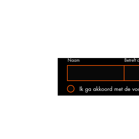
Prijs niet correct!?
Indien u twijfelt of de prijs van dit p
juist is. Neem dan contact met ons o
het onderstaande contact formulier.
kan voorkomen dat een prijs incorrec
gepubliceerd. Wij zullen u op de ho
stellen van de actuele prijs!
Naam
Betreft a
Ik ga akkoord met de v