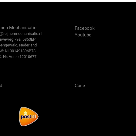
ntact Us
Volg ons:
jnen Mechanisatie
Facebook
@reijn
enmechanisatie.nl
Youtube
uweweg 79a, 5853EP
bengewald, Nederland
.W: NL001491396B78
K. Nr: Venlo 12010677
d
Case