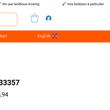
30+ jaar landbouw ervaring
Voor bedrijven & particulier
Inloggen
tact
English
33357
Prijs
,94