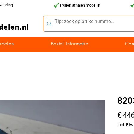
rzending
Fysiek afhalen mogelijk
delen.nl
rdelen
Bestel Informatie
Con
820
€ 446
Incl. Btw