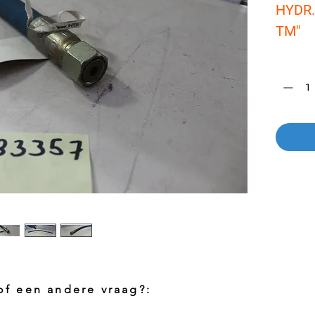
HYDR
TM"
Aantal
*
 of een andere vraag?: