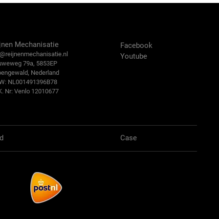
ntact Us
Volg ons:
jnen Mechanisatie
Facebook
@reijn
enmechanisatie.nl
Youtube
uweweg 79a, 5853EP
bengewald, Nederland
.W: NL001491396B78
K. Nr: Venlo 12010677
d
Case