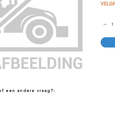
VELG
Aantal
*
 of een andere vraag?:
Foto aanvragen?
Vragen o
roduct
Wanneer het artikel geen foto heeft kunt
Indien u 