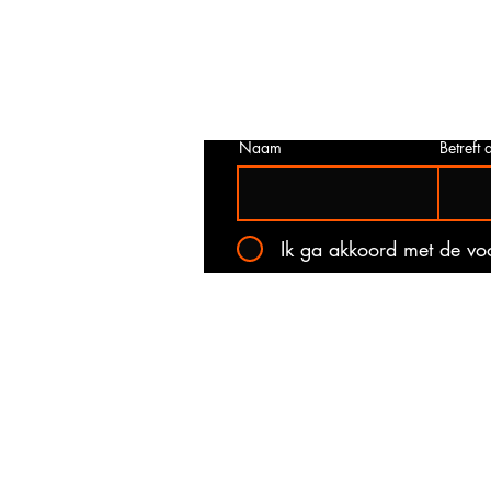
juist is. Neem dan contact met ons o
het onderstaande contact formulier.
kan voorkomen dat een prijs incorrec
gepubliceerd. Wij zullen u op de ho
stellen van de actuele prijs!
Naam
Betreft a
Ik ga akkoord met de v