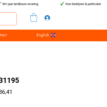
30+ jaar landbouw ervaring
Voor bedrijven & particulier
Inloggen
tact
English
31195
Prijs
86,41