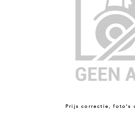
Prijs correctie, foto's
Prijs niet correct!?
Indien u twijfelt of de prijs van dit p