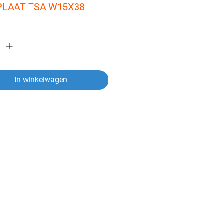
PLAAT TSA W15X38
In winkelwagen
ver een artikel?
vragen heeft over een van onze