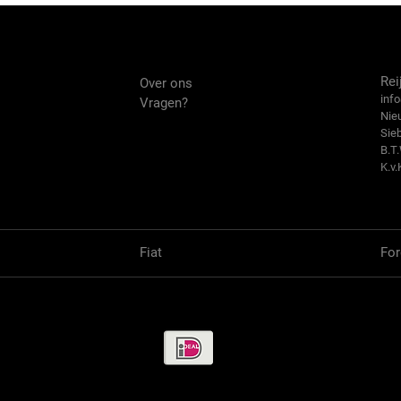
Over ons
Co
Rei
Over ons
info
Vragen?
Nie
Sie
B.T
K.v.
Fiat
For
Betaalmethode / Pay methods