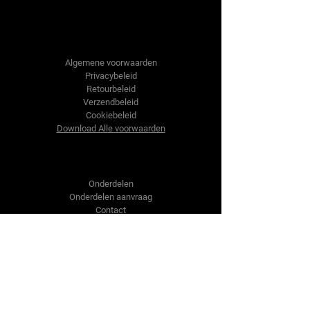
Tractor-onderdelen.nl
Algemene voorwaarden
Privacybeleid
Retourbeleid
Verzendbeleid
Cookiebeleid
Download Alle voorwaarden
Shop
Onderdelen
Onderdelen aanvraag
Contact
Over ons
Over ons
Over ons
Vragen?