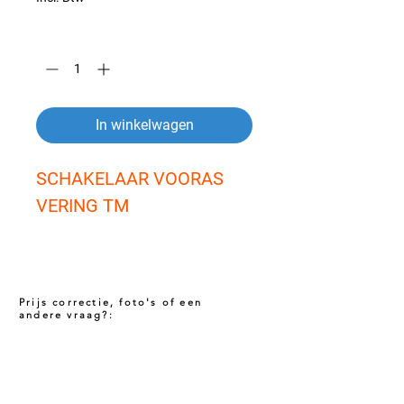
Aantal
*
In winkelwagen
SCHAKELAAR VOORAS 
VERING TM
Prijs correctie, foto's of een
andere vraag?:
Prijs niet correct!?
Indien u twijfelt of de prijs van dit product
juist is. Neem dan contact met ons op via