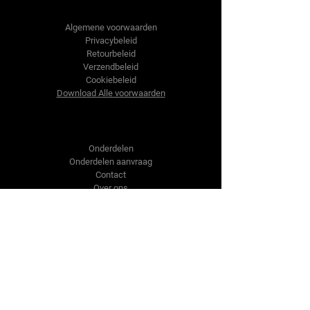
Tractor-onderdelen.nl
Algemene voorwaarden
Privacybeleid
Retourbeleid
Verzendbeleid
Cookiebeleid
Download Alle voorwaarden
Shop
Onderdelen
Onderdelen aanvraag
Contact
Over ons
Over ons
Over ons
Vragen?
Contact Us