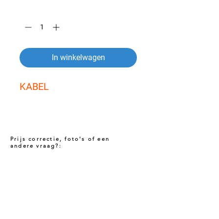
Aantal
*
In winkelwagen
KABEL
Prijs correctie, foto's of een
andere vraag?:
Prijs niet correct!?
Indien u twijfelt of de prijs van dit product
juist is. Neem dan contact met ons op via
het onderstaande contact formulier. Het kan
voorkomen dat een prijs incorrect is
gepubliceerd. Wij zullen u op de hoogte