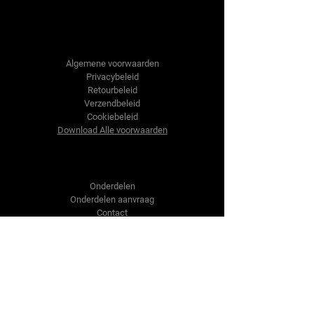
Tractor-onderdelen.nl
Algemene voorwaarden
Privacybeleid
Retourbeleid
Verzendbeleid
Cookiebeleid
Download Alle voorwaarden
Shop
Onderdelen
Onderdelen aanvraag
Contact
Over ons
Over ons
Over ons
Vragen?