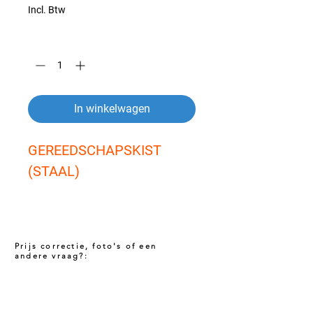
Incl. Btw
Aantal
*
In winkelwagen
GEREEDSCHAPSKIST 
(STAAL)
Prijs correctie, foto's of een
andere vraag?:
Prijs niet correct!?
Indien u twijfelt of de prijs van dit product