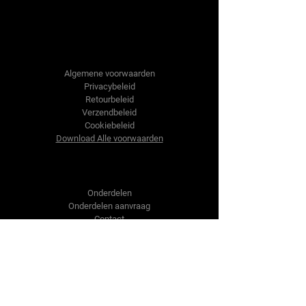
Tractor-onderdelen.nl
Algemene voorwaarden
Privacybeleid
Retourbeleid
Verzendbeleid
Cookiebeleid
Download Alle voorwaarden
Shop
Onderdelen
Onderdelen aanvraag
Contact
Over ons
Over ons
Over ons