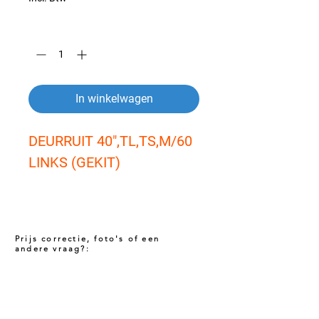
Aantal
*
In winkelwagen
DEURRUIT 40",TL,TS,M/60 
LINKS (GEKIT)
Prijs correctie, foto's of een
andere vraag?:
Prijs niet correct!?
Indien u twijfelt of de prijs van dit product
juist is. Neem dan contact met ons op via