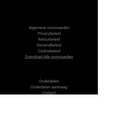
Tractor-onderdelen.nl
Algemene voorwaarden
Privacybeleid
Retourbeleid
Verzendbeleid
Cookiebeleid
Download Alle voorwaarden
Shop
Onderdelen
Onderdelen aanvraag
Contact
Over ons
Over ons
Over ons
Vragen?