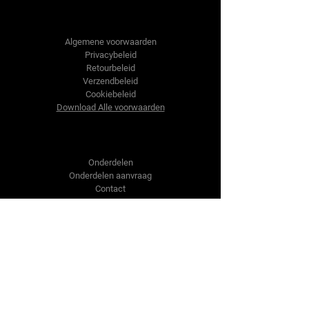
Tractor-onderdelen.nl
Algemene voorwaarden
Privacybeleid
Retourbeleid
Verzendbeleid
Cookiebeleid
Download Alle voorwaarden
Shop
Onderdelen
Onderdelen aanvraag
Contact
Over ons
Over ons
Over ons
Vragen?