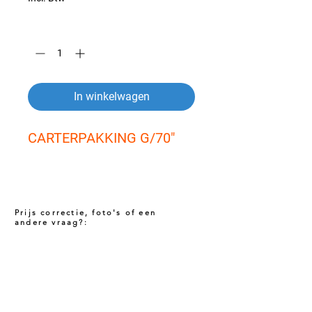
Aantal
*
In winkelwagen
CARTERPAKKING G/70"
Prijs correctie, foto's of een
andere vraag?:
Prijs niet correct!?
Indien u twijfelt of de prijs van dit product
juist is. Neem dan contact met ons op via
het onderstaande contact formulier. Het kan
voorkomen dat een prijs incorrect is