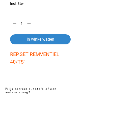
Incl. Btw
Aantal
*
In winkelwagen
REP.SET REMVENTIEL 
40/TS"
Prijs correctie, foto's of een
andere vraag?:
Prijs niet correct!?
Indien u twijfelt of de prijs van dit product