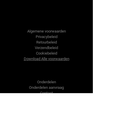
Tractor-onderdelen.nl
Algemene voorwaarden
Privacybeleid
Retourbeleid
Verzendbeleid
Cookiebeleid
Download Alle voorwaarden
Shop
Onderdelen
Onderdelen aanvraag
Contact
Over ons
Over ons
Over ons