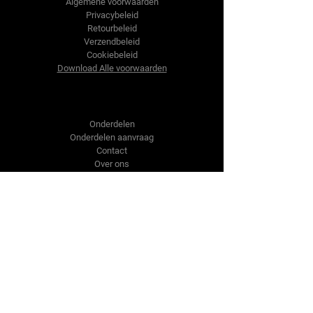
Algemene voorwaarden
Privacybeleid
Retourbeleid
Verzendbeleid
Cookiebeleid
Download Alle voorwaarden
Shop
Onderdelen
Onderdelen aanvraag
Contact
Over ons
Over ons
Over ons
Vragen?
Contact Us
Reijnen Mechanisatie