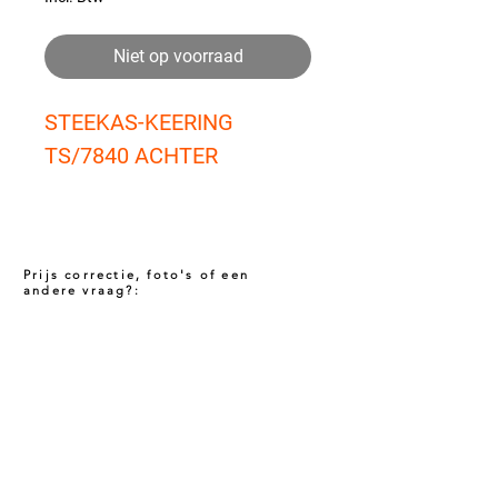
Niet op voorraad
STEEKAS-KEERING 
TS/7840 ACHTER
Prijs correctie, foto's of een
andere vraag?:
Prijs niet correct!?
Indien u twijfelt of de prijs van dit product
juist is. Neem dan contact met ons op via
het onderstaande contact formulier. Het kan
voorkomen dat een prijs incorrect is
gepubliceerd. Wij zullen u op de hoogte
stellen van de actuele prijs!