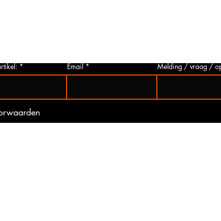
p via
u deze aanvragen. Wij zullen zo snel
artikelen
 Het
mogelijk een foto van het gewenste
hieronder 
t is
artikel maken en deze opsturen naar u.
mogelijk 
ogte
Zo bent u er zeker van dat u het juiste
gebeurd 
artikel bij ons koopt.
(werkdag
rtikel:
Email
Melding / vraag / o
oorwaarden