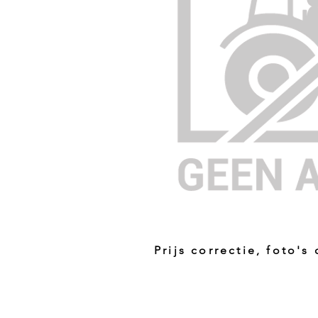
Prijs correctie, foto's
Prijs niet correct!?
Indien u twijfelt of de prijs van dit p