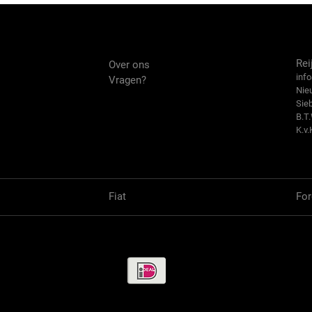
Over ons
Co
Rei
Over ons
info
Vragen?
Nie
Sie
B.T
K.v.
Fiat
For
Betaalmethode / Pay methods