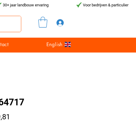
30+ jaar landbouw ervaring
Voor bedrijven & particulier
Inloggen
tact
English
64717
Prijs
,81