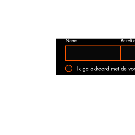
juist is. Neem dan contact met ons o
het onderstaande contact formulier.
kan voorkomen dat een prijs incorrec
gepubliceerd. Wij zullen u op de ho
stellen van de actuele prijs!
Naam
Betreft a
Ik ga akkoord met de v