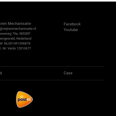
ntact Us
Volg ons:
jnen Mechanisatie
Facebook
@reijn
enmechanisatie.nl
Youtube
uweweg 79a, 5853EP
bengewald, Nederland
.W: NL001491396B78
K. Nr: Venlo 12010677
d
Case