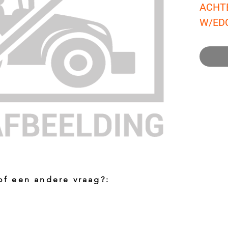
ACHTE
W/ED
 of een andere vraag?:
Foto aanvragen?
Vragen o
roduct
Wanneer het artikel geen foto heeft kunt
Indien u 