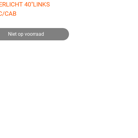
RLICHT 40"LINKS 
C/CAB
Niet op voorraad
ver een artikel?
vragen heeft over een van onze