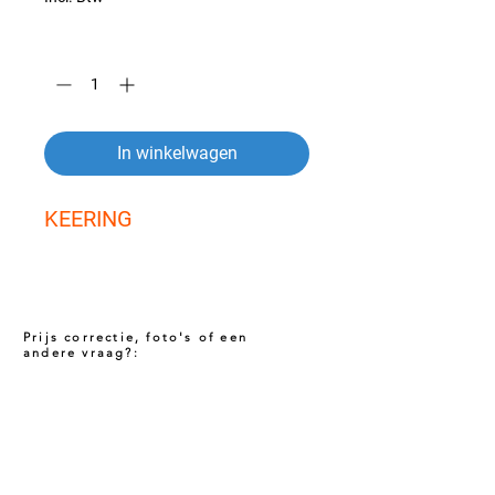
Aantal
*
In winkelwagen
KEERING
Prijs correctie, foto's of een
andere vraag?:
Prijs niet correct!?
Indien u twijfelt of de prijs van dit product
juist is. Neem dan contact met ons op via
het onderstaande contact formulier. Het kan
voorkomen dat een prijs incorrect is