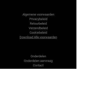
Tractor-onderdelen.nl
Algemene voorwaarden
Privacybeleid
Retourbeleid
Verzendbeleid
Cookiebeleid
Download Alle voorwaarden
Shop
Onderdelen
Onderdelen aanvraag
Contact
Over ons
Over ons
Over ons
Vragen?