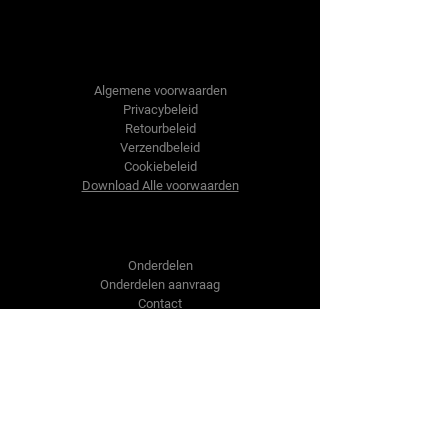
Tractor-onderdelen.nl
Algemene voorwaarden
Privacybeleid
Retourbeleid
Verzendbeleid
Cookiebeleid
Download Alle voorwaarden
Shop
Onderdelen
Onderdelen aanvraag
Contact
Over ons
Over ons
Over ons
Vragen?