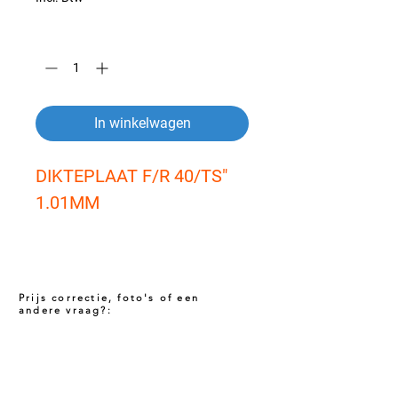
Aantal
*
In winkelwagen
DIKTEPLAAT F/R 40/TS" 
1.01MM
Prijs correctie, foto's of een
andere vraag?:
Prijs niet correct!?
Indien u twijfelt of de prijs van dit product
juist is. Neem dan contact met ons op via