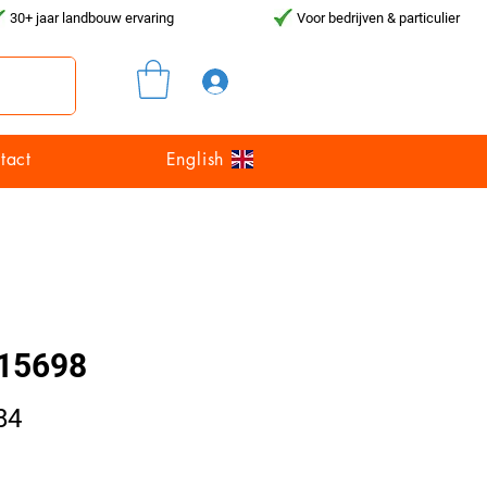
30+ jaar landbouw ervaring
Voor bedrijven & particulier
Inloggen
tact
English
15698
Prijs
84