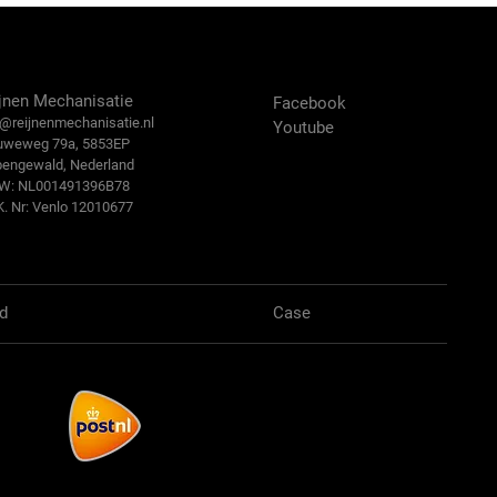
ntact Us
Volg ons:
jnen Mechanisatie
Facebook
@reijn
enmechanisatie.nl
Youtube
uweweg 79a, 5853EP
bengewald, Nederland
.W: NL001491396B78
K. Nr: Venlo 12010677
d
Case