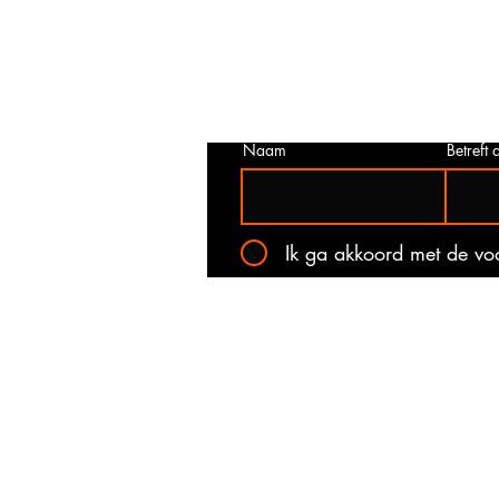
juist is. Neem dan contact met ons o
het onderstaande contact formulier.
kan voorkomen dat een prijs incorrec
gepubliceerd. Wij zullen u op de ho
stellen van de actuele prijs!
Naam
Betreft a
Ik ga akkoord met de v