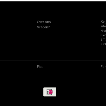
Over ons
Co
Rei
Over ons
info
Vragen?
Nie
Sie
B.T
K.v.
Fiat
For
Betaalmethode / Pay methods