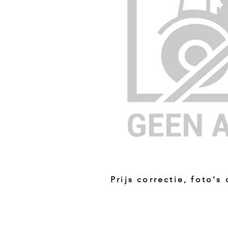
Prijs correctie, foto's
Prijs niet correct!?
Indien u twijfelt of de prijs van dit p