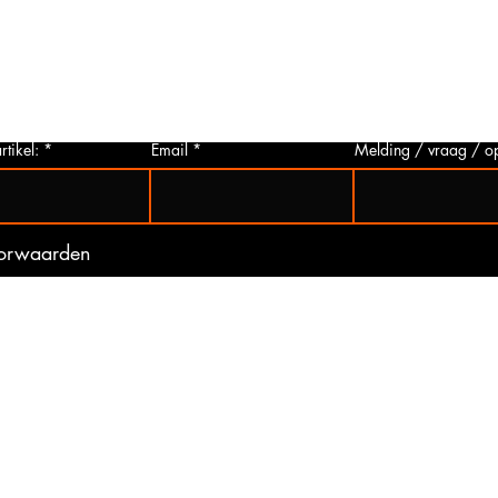
p via
u deze aanvragen. Wij zullen zo snel
artikelen
 Het
mogelijk een foto van het gewenste
hieronder 
t is
artikel maken en deze opsturen naar u.
mogelijk 
ogte
Zo bent u er zeker van dat u het juiste
gebeurd 
artikel bij ons koopt.
(werkdag
rtikel:
Email
Melding / vraag / o
oorwaarden