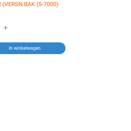
R (VERSN.BAK (5-7000)
In winkelwagen
ver een artikel?
vragen heeft over een van onze