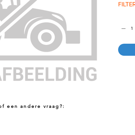
FILTE
Aantal
*
 of een andere vraag?:
Foto aanvragen?
Vragen o
roduct
Wanneer het artikel geen foto heeft kunt
Indien u 