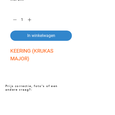
Aantal
*
In winkelwagen
KEERING (KRUKAS 
MAJOR)
Prijs correctie, foto's of een
andere vraag?:
Prijs niet correct!?
Indien u twijfelt of de prijs van dit product
juist is. Neem dan contact met ons op via