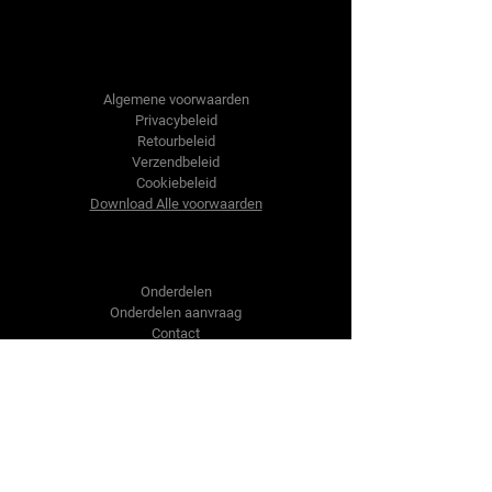
Tractor-onderdelen.nl
Algemene voorwaarden
Privacybeleid
Retourbeleid
Verzendbeleid
Cookiebeleid
Download Alle voorwaarden
Shop
Onderdelen
Onderdelen aanvraag
Contact
Over ons
Over ons
Over ons
Vragen?