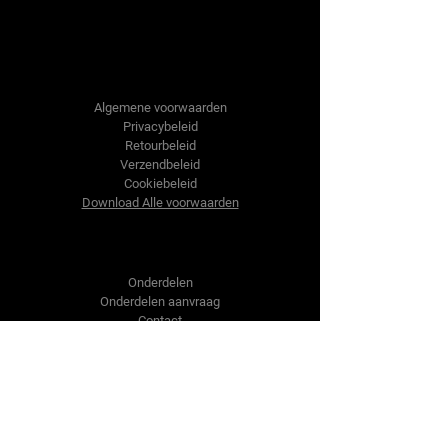
Tractor-onderdelen.nl
Algemene voorwaarden
Privacybeleid
Retourbeleid
Verzendbeleid
Cookiebeleid
Download Alle voorwaarden
Shop
Onderdelen
Onderdelen aanvraag
Contact
Over ons
Over ons
Over ons