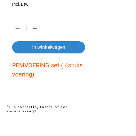
Incl. Btw
Aantal
*
In winkelwagen
REMVOERING set ( 4stuks 
voering)
Prijs correctie, foto's of een
andere vraag?:
Prijs niet correct!?
Indien u twijfelt of de prijs van dit product