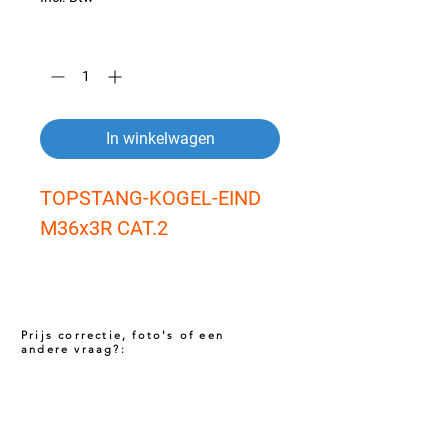
Aantal
*
In winkelwagen
TOPSTANG-KOGEL-EIND 
M36x3R CAT.2
Prijs correctie, foto's of een
andere vraag?:
Prijs niet correct!?
Indien u twijfelt of de prijs van dit product
juist is. Neem dan contact met ons op via