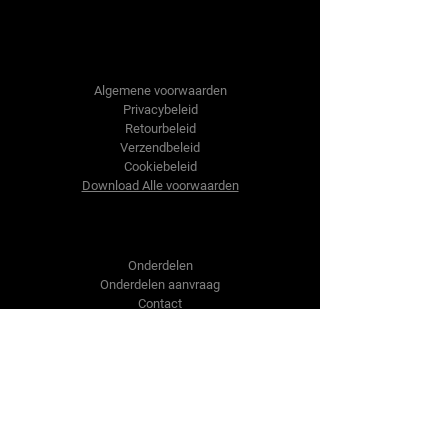
Tractor-onderdelen.nl
Algemene voorwaarden
Privacybeleid
Retourbeleid
Verzendbeleid
Cookiebeleid
Download Alle voorwaarden
Shop
Onderdelen
Onderdelen aanvraag
Contact
Over ons
Over ons
Over ons
Vragen?