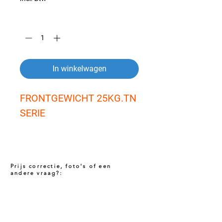
Aantal
*
In winkelwagen
FRONTGEWICHT 25KG.TN 
SERIE
Prijs correctie, foto's of een
andere vraag?:
Prijs niet correct!?
Indien u twijfelt of de prijs van dit product
juist is. Neem dan contact met ons op via