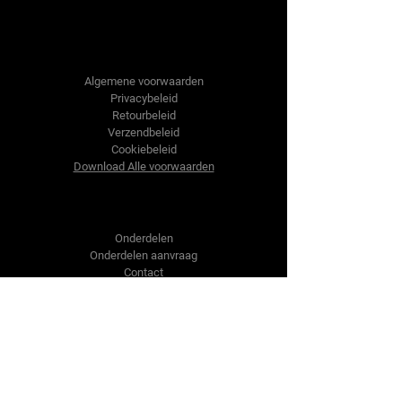
Tractor-onderdelen.nl
Algemene voorwaarden
Privacybeleid
Retourbeleid
Verzendbeleid
Cookiebeleid
Download Alle voorwaarden
Shop
Onderdelen
Onderdelen aanvraag
Contact
Over ons
Over ons
Over ons
Vragen?