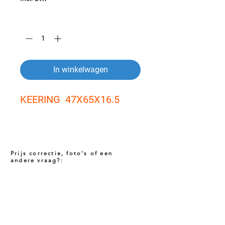
Aantal
*
In winkelwagen
KEERING  47X65X16.5
Prijs correctie, foto's of een
andere vraag?:
Prijs niet correct!?
Indien u twijfelt of de prijs van dit product
juist is. Neem dan contact met ons op via
het onderstaande contact formulier. Het kan
voorkomen dat een prijs incorrect is