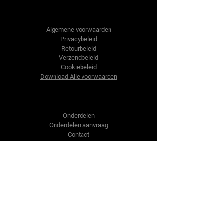
Tractor-onderdelen.nl
Algemene voorwaarden
Privacybeleid
Retourbeleid
Verzendbeleid
Cookiebeleid
Download Alle voorwaarden
Shop
Onderdelen
Onderdelen aanvraag
Contact
Over ons
Over ons
Over ons
Vragen?