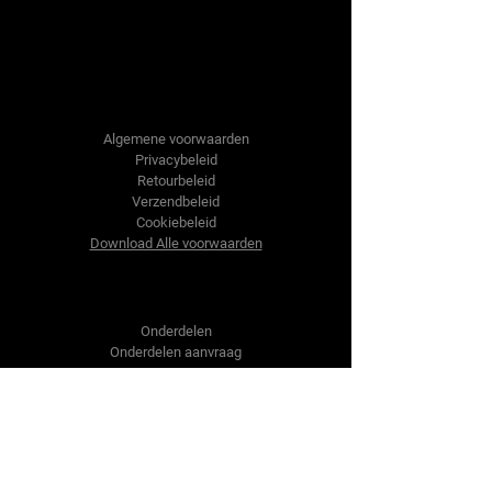
Tractor-onderdelen.nl
Algemene voorwaarden
Privacybeleid
Retourbeleid
Verzendbeleid
Cookiebeleid
Download Alle voorwaarden
Shop
Onderdelen
Onderdelen aanvraag
Contact
Over ons
Over ons