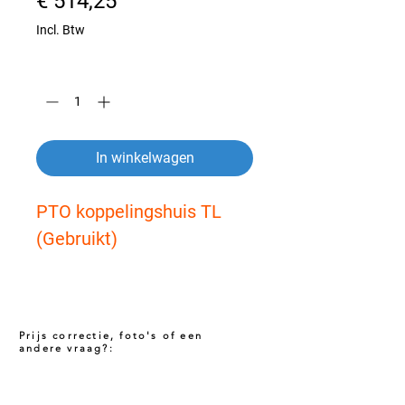
Prijs
€ 514,25
Incl. Btw
Aantal
*
In winkelwagen
PTO koppelingshuis TL 
(Gebruikt)
Prijs correctie, foto's of een
andere vraag?:
Prijs niet correct!?