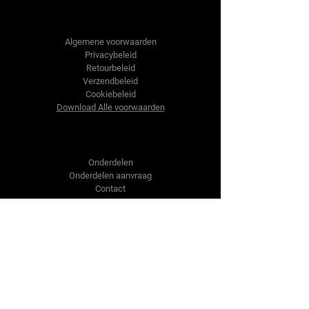
Tractor-onderdelen.nl
Algemene voorwaarden
Privacybeleid
Retourbeleid
Verzendbeleid
Cookiebeleid
Download Alle voorwaarden
Shop
Onderdelen
Onderdelen aanvraag
Contact
Over ons
Over ons
Over ons
Vragen?