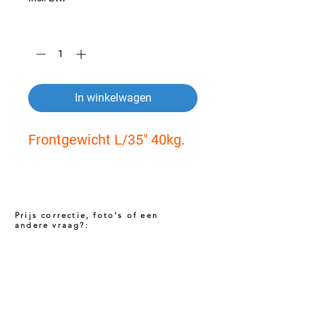
Aantal
*
In winkelwagen
Frontgewicht L/35" 40kg.
Prijs correctie, foto's of een
andere vraag?:
Prijs niet correct!?
Indien u twijfelt of de prijs van dit product
juist is. Neem dan contact met ons op via
het onderstaande contact formulier. Het kan
voorkomen dat een prijs incorrect is