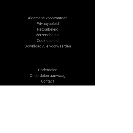
Tractor-onderdelen.nl
Algemene voorwaarden
Privacybeleid
Retourbeleid
Verzendbeleid
Cookiebeleid
Download Alle voorwaarden
Shop
Onderdelen
Onderdelen aanvraag
Contact
Over ons
Over ons
Over ons
Vragen?