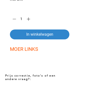
Aantal
*
In winkelwagen
MOER LINKS
Prijs correctie, foto's of een
andere vraag?:
Prijs niet correct!?
Indien u twijfelt of de prijs van dit product
juist is. Neem dan contact met ons op via
het onderstaande contact formulier. Het kan
voorkomen dat een prijs incorrect is