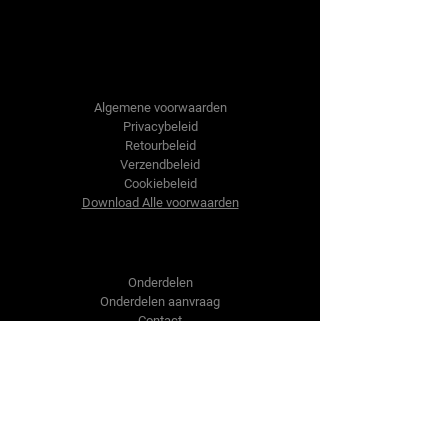
Tractor-onderdelen.nl
Algemene voorwaarden
Privacybeleid
Retourbeleid
Verzendbeleid
Cookiebeleid
Download Alle voorwaarden
Shop
Onderdelen
Onderdelen aanvraag
Contact
Over ons
Over ons
Over ons