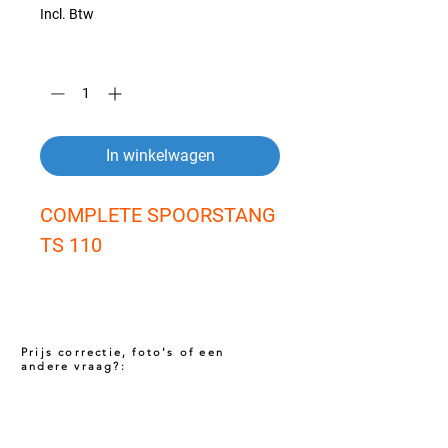
Incl. Btw
Aantal
*
In winkelwagen
COMPLETE SPOORSTANG 
TS 110
Prijs correctie, foto's of een
andere vraag?:
Prijs niet correct!?
Indien u twijfelt of de prijs van dit product