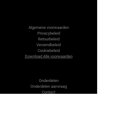
Tractor-onderdelen.nl
Algemene voorwaarden
Privacybeleid
Retourbeleid
Verzendbeleid
Cookiebeleid
Download Alle voorwaarden
Shop
Onderdelen
Onderdelen aanvraag
Contact
Over ons
Over ons
Over ons
Vragen?