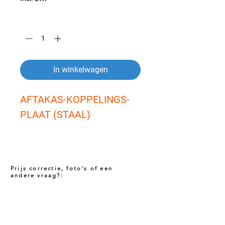
Aantal
*
In winkelwagen
AFTAKAS-KOPPELINGS-
PLAAT (STAAL)
Prijs correctie, foto's of een
andere vraag?:
Prijs niet correct!?
Indien u twijfelt of de prijs van dit product
juist is. Neem dan contact met ons op via