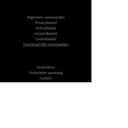
Tractor-onderdelen.nl
Algemene voorwaarden
Privacybeleid
Retourbeleid
Verzendbeleid
Cookiebeleid
Download Alle voorwaarden
Shop
Onderdelen
Onderdelen aanvraag
Contact
Over ons
Over ons
Over ons
Vragen?