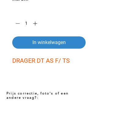
Aantal
*
In winkelwagen
DRAGER DT AS F/ TS
Prijs correctie, foto's of een
andere vraag?:
Prijs niet correct!?
Indien u twijfelt of de prijs van dit product
juist is. Neem dan contact met ons op via
het onderstaande contact formulier. Het kan
voorkomen dat een prijs incorrect is