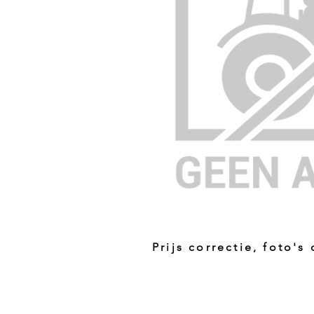
Prijs correctie, foto's
Prijs niet correct!?
Indien u twijfelt of de prijs van dit p