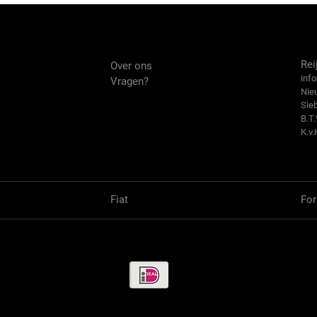
Over ons
Co
Rei
Over ons
info
Vragen?
Nie
Sie
B.T
K.v.
Fiat
For
Betaalmethode / Pay methods