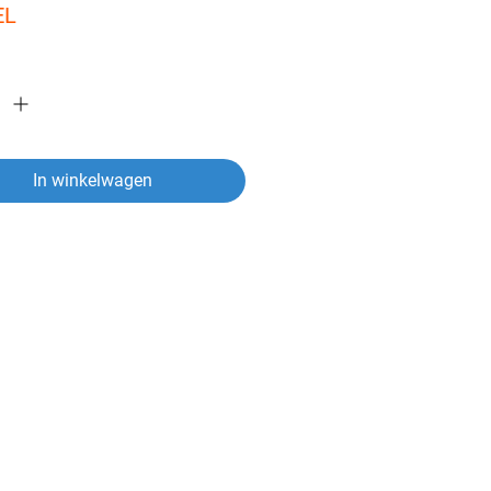
EL
In winkelwagen
ver een artikel?
vragen heeft over een van onze