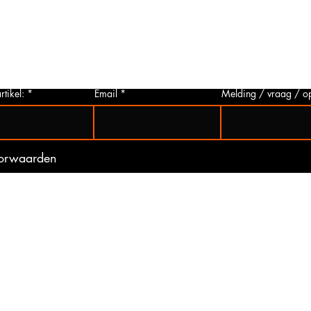
p via
u deze aanvragen. Wij zullen zo snel
artikelen
 Het
mogelijk een foto van het gewenste
hieronder 
t is
artikel maken en deze opsturen naar u.
mogelijk 
ogte
Zo bent u er zeker van dat u het juiste
gebeurd 
artikel bij ons koopt.
(werkdag
rtikel:
Email
Melding / vraag / o
oorwaarden