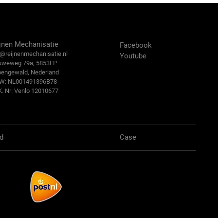
ntact Us
Volg ons:
jnen Mechanisatie
Facebook
@reijn
enmechanisatie.nl
Youtube
uweweg 79a, 5853EP
bengewald, Nederland
.W: NL001491396B78
K. Nr: Venlo 12010677
d
Case