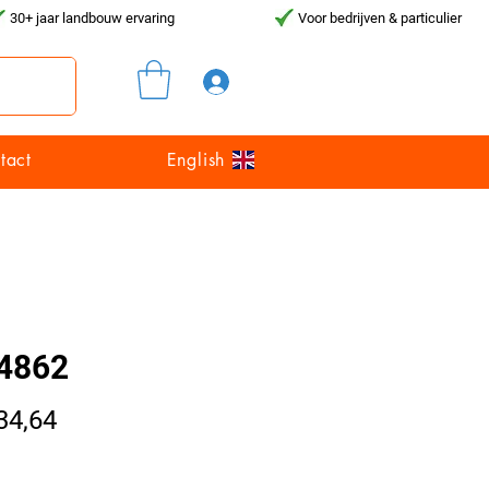
30+ jaar landbouw ervaring
Voor bedrijven & particulier
Inloggen
tact
English
4862
Prijs
34,64