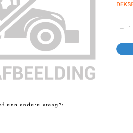
DEKS
Aantal
*
 of een andere vraag?:
Foto aanvragen?
Vragen o
roduct
Wanneer het artikel geen foto heeft kunt
Indien u 