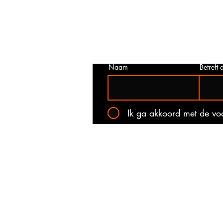
juist is. Neem dan contact met ons o
het onderstaande contact formulier.
kan voorkomen dat een prijs incorrec
gepubliceerd. Wij zullen u op de ho
stellen van de actuele prijs!
Naam
Betreft a
Ik ga akkoord met de v