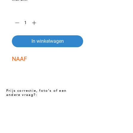
Aantal
*
In winkelwagen
NAAF
Prijs correctie, foto's of een
andere vraag?:
Prijs niet correct!?
Indien u twijfelt of de prijs van dit product
juist is. Neem dan contact met ons op via
het onderstaande contact formulier. Het kan
voorkomen dat een prijs incorrect is