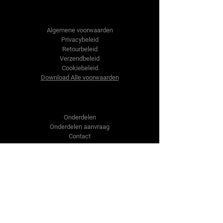
Tractor-onderdelen.nl
Algemene voorwaarden
Privacybeleid
Retourbeleid
Verzendbeleid
Cookiebeleid
Download Alle voorwaarden
Shop
Onderdelen
Onderdelen aanvraag
Contact
Over ons
Over ons
Over ons
Vragen?