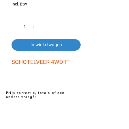
Incl. Btw
Aantal
*
In winkelwagen
SCHOTELVEER 4WD F"
Prijs correctie, foto's of een
andere vraag?:
Prijs niet correct!?
Indien u twijfelt of de prijs van dit product
juist is. Neem dan contact met ons op via
het onderstaande contact formulier. Het kan