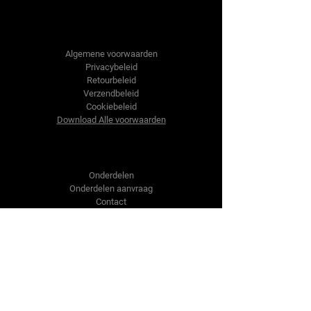
Tractor-onderdelen.nl
Algemene voorwaarden
Privacybeleid
Retourbeleid
Verzendbeleid
Cookiebeleid
Download Alle voorwaarden
Shop
Onderdelen
Onderdelen aanvraag
Contact
Over ons
Over ons
Over ons
Vragen?