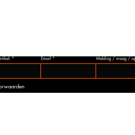
Foto aanvragen?
Vragen o
roduct
Wanneer het artikel geen foto heeft kunt
Indien u 
p via
u deze aanvragen. Wij zullen zo snel
artikelen
 Het
mogelijk een foto van het gewenste
hieronder 
t is
artikel maken en deze opsturen naar u.
mogelijk 
ogte
Zo bent u er zeker van dat u het juiste
gebeurd 
artikel bij ons koopt.
(werkdag
rtikel:
Email
Melding / vraag / o
oorwaarden