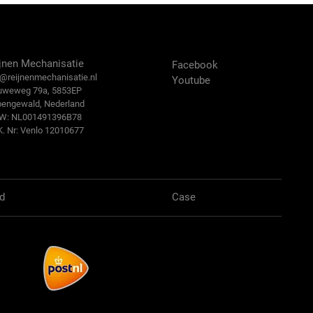
ntact Us
Volg ons:
jnen Mechanisatie
Facebook
@reijn
enmechanisatie.nl
Youtube
uweweg 79a, 5853EP
bengewald, Nederland
.W: NL001491396B78
K. Nr: Venlo 12010677
d
Case