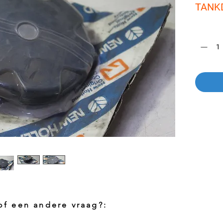
TANK
Aantal
*
 of een andere vraag?: