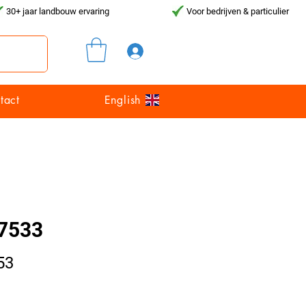
30+ jaar landbouw ervaring
Voor bedrijven & particulier
Inloggen
tact
English
7533
Prijs
53