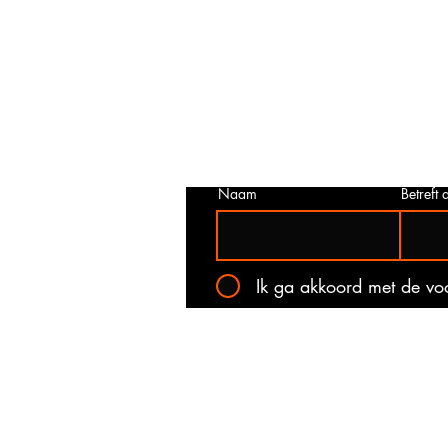
Prijs niet correct!?
Indien u twijfelt of de prijs van dit p
juist is. Neem dan contact met ons o
het onderstaande contact formulier.
kan voorkomen dat een prijs incorrec
gepubliceerd. Wij zullen u op de ho
stellen van de actuele prijs!
Naam
Betreft a
Ik ga akkoord met de v