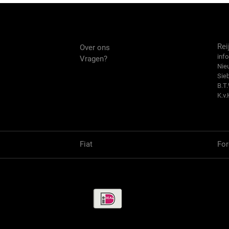
Over ons
Co
Rei
Over ons
info
Vragen?
Nie
Sie
B.T
K.v.
Fiat
For
Betaalmethode / Pay methods