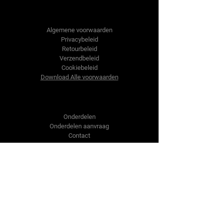
Tractor-onderdelen.nl
Algemene voorwaarden
Privacybeleid
Retourbeleid
Verzendbeleid
Cookiebeleid
Download Alle voorwaarden
Shop
Onderdelen
Onderdelen aanvraag
Contact
Over ons
Over ons
Over ons
Vragen?