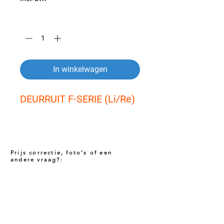
Aantal
*
In winkelwagen
DEURRUIT F-SERIE (Li/Re)
Prijs correctie, foto's of een
andere vraag?:
Prijs niet correct!?
Indien u twijfelt of de prijs van dit product
juist is. Neem dan contact met ons op via
het onderstaande contact formulier. Het kan
voorkomen dat een prijs incorrect is